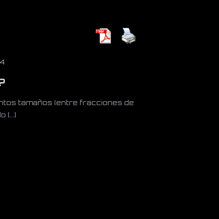
4
?
intos tamaños (entre fracciones de
do
[…]