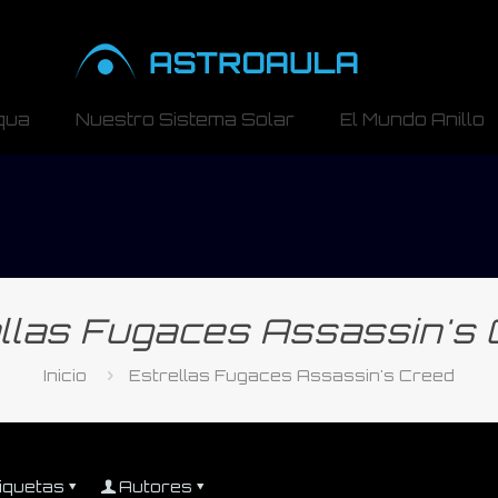
qua
Nuestro Sistema Solar
El Mundo Anillo
llas Fugaces Assassin's
Inicio
Estrellas Fugaces Assassin's Creed
iquetas
Autores