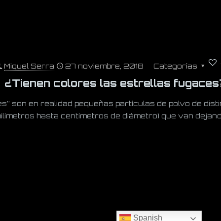
Miquel Serra
27 noviembre, 2018
Categorías
¿Tienen colores las estrellas fugaces
s” son en realidad pequeñas partículas de polvo de dist
ilímetros hasta centímetros de diámetro) que van dejan
Spanish