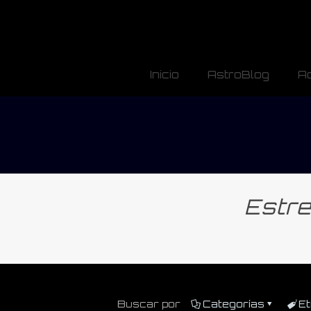
Inicio
AstroBlog
A
Estre
Buscar por
Categorías
Et