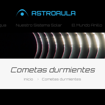
qua
Nuestro Sistema Solar
El Mundo Anillo
Cometas durmientes
Inicio
Cometas durmientes