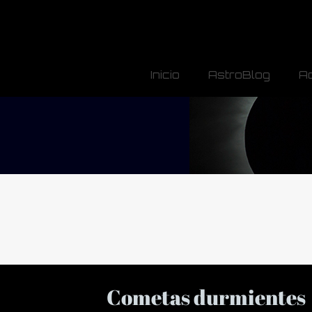
Inicio
AstroBlog
A
Cometas durmientes