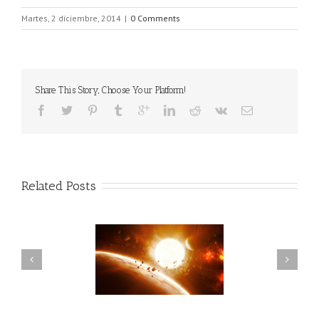
Martes, 2 diciembre, 2014
|
0 Comments
Share This Story, Choose Your Platform!
Related Posts
aneta que morirá como
Descubrimiento de 715
la Tierra
planetas extrasolares